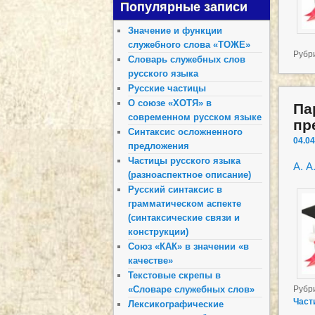
Популярные записи
Значение и функции
служебного слова «ТОЖЕ»
Рубр
Словарь служебных слов
русского языка
Русские частицы
О союзе «ХОТЯ» в
Па
современном русском языке
пр
Синтаксис осложненного
04.04
предложения
Частицы русского языка
А. А
(разноаспектное описание)
Русский синтаксис в
грамматическом аспекте
(синтаксические связи и
конструкции)
Союз «КАК» в значении «в
качестве»
Текстовые скрепы в
Рубр
«Словаре служебных слов»
Част
Лексикографические