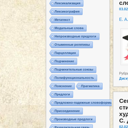
сл
Лексикализация
03.02
Лексикография
Е. А
Метатекст
Модальные слова
Непроизводные предлоги
Отыменные релятивы
Парцелляция
Подчинение
Подчинительные союзы
Рубр
Полифункциональность
Диск
Пояснение
Прагматика
Предлоги
Се
Предложно-падежные словоформы
ст
Присоединение
ху
С.
Производные предлоги
02.02
Разделительная связь