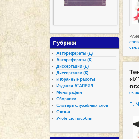
Рубр
Рубрики
слов
связ
Авторефераты (Д)
Авторефераты (К)
Диссертации (Д)
Те
Диссертации (К)
«И
Избранные работы
ос
Издания АТАПРЯЛ
Монографии
05.04
Сборники
П. М
Словарь служебных слов
Статьи
Учебные пособия