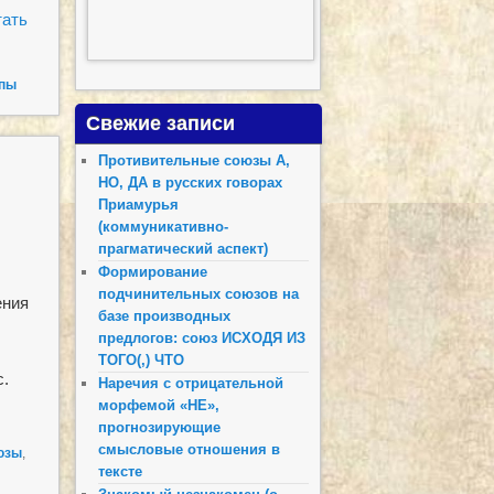
тать
пы
Свежие записи
Противительные союзы А,
НО, ДА в русских говорах
Приамурья
(коммуникативно-
прагматический аспект)
Формирование
подчинительных союзов на
ения
базе производных
предлогов: союз ИСХОДЯ ИЗ
ТОГО(,) ЧТО
с.
Наречия с отрицательной
морфемой «НЕ»,
прогнозирующие
смысловые отношения в
юзы
,
тексте