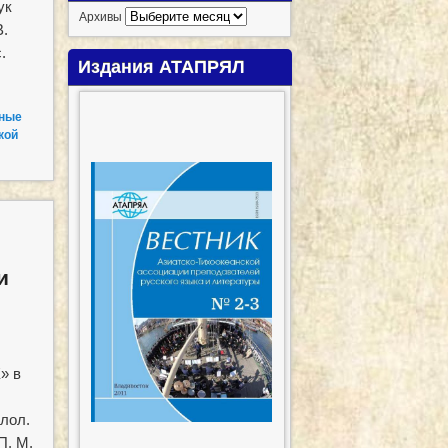
ук
Архивы
В.
.
Издания АТАПРЯЛ
ные
кой
и
» в
лол.
П. М.