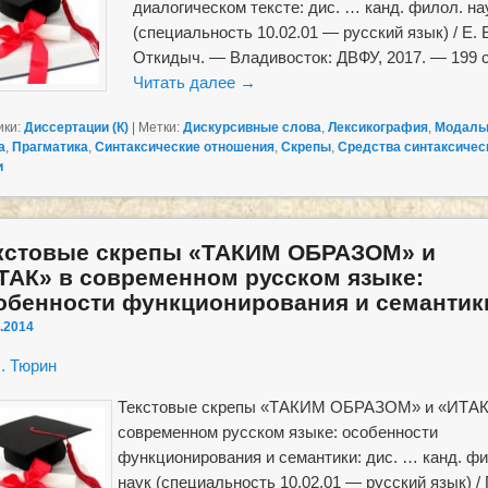
диалогическом тексте: дис. … канд. филол. на
(специальность 10.02.01 — русский язык) / Е. 
Откидыч. — Владивосток: ДВФУ, 2017. — 199 с
Читать далее
→
ики:
Диссертации (К)
|
Метки:
Дискурсивные слова
,
Лексикография
,
Модаль
а
,
Прагматика
,
Синтаксические отношения
,
Скрепы
,
Средства синтаксичес
и
кстовые скрепы «ТАКИМ ОБРАЗОМ» и
ТАК» в современном русском языке:
обенности функционирования и семантик
.2014
. Тюрин
Текстовые скрепы «ТАКИМ ОБРАЗОМ» и «ИТАК
современном русском языке: особенности
функционирования и семантики: дис. … канд. фи
наук (специальность 10.02.01 — русский язык) / 