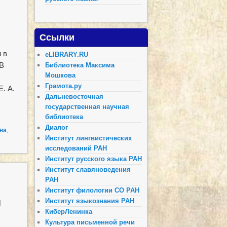
Ссылки
 в
eLIBRARY.RU
«В
Библиотека Максима
Мошкова
Грамота.ру
Е. А.
Дальневосточная
государственная научная
библиотека
Диалог
ва
,
Институт лингвистических
исследований РАН
Институт русского языка РАН
Институт славяноведения
РАН
Институт филологии СО РАН
ы
Институт языкознания РАН
КиберЛенинка
Культура письменной речи