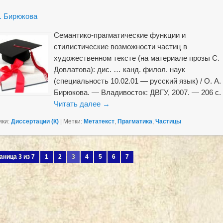
. Бирюкова
Семантико-прагматические функции и
стилистические возможности частиц в
художественном тексте (на материале прозы С.
Довлатова): дис. … канд. филол. наук
(специальность 10.02.01 — русский язык) / О. А.
Бирюкова. — Владивосток: ДВГУ, 2007. — 206 с.
Читать далее
→
ики:
Диссертации (К)
|
Метки:
Метатекст
,
Прагматика
,
Частицы
аница 3 из 7
1
2
3
4
5
6
7