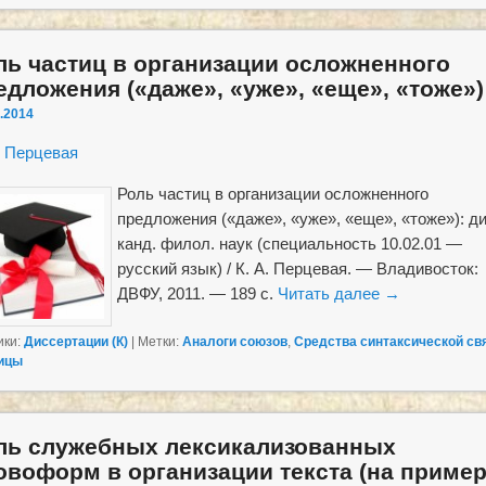
ль частиц в организации осложненного
едложения («даже», «уже», «еще», «тоже»)
.2014
. Перцевая
Роль частиц в организации осложненного
предложения («даже», «уже», «еще», «тоже»): д
канд. филол. наук (специальность 10.02.01 —
русский язык) / К. А. Перцевая. — Владивосток:
ДВФУ, 2011. — 189 с.
Читать далее
→
ики:
Диссертации (К)
|
Метки:
Аналоги союзов
,
Средства синтаксической св
ицы
ль служебных лексикализованных
овоформ в организации текста (на приме