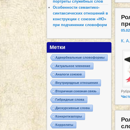
портреты служебных слов
Особенности семантико-
синтаксических отношений в
Ро
конструкции с союзом «НО»
пр
при подчинении словоформ
05.02
К. А
Метки
Адвербиальные словоформы
Актуальное членение
Аналоги союзов
Внутрирядные отношения
Вторичная союзная связь
Рубр
Част
Гибридные слова
Дискурсивные слова
Конкретизаторы
Ро
сл
Корреляты