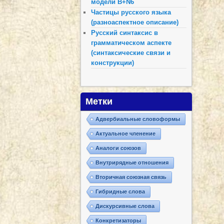
модели B+N6
Частицы русского языка
(разноаспектное описание)
Русский синтаксис в
грамматическом аспекте
(синтаксические связи и
конструкции)
Метки
Адвербиальные словоформы
Актуальное членение
Аналоги союзов
Внутрирядные отношения
Вторичная союзная связь
Гибридные слова
Дискурсивные слова
Конкретизаторы