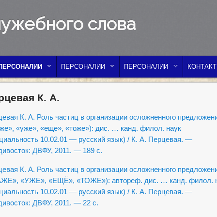
лужебного слова
ПЕРСОНАЛИИ
ПЕРСОНАЛИИ
ПЕРСОНАЛИИ
КОНТАК
рцевая К. А.
евая К. А. Роль частиц в организации осложненного предложен
же», «уже», «еще», «тоже»): дис. … канд. филол. наук
циальность 10.02.01 — русский язык) / К. А. Перцевая. —
ивосток: ДВФУ, 2011. — 189 с.
евая К. А. Роль частиц в организации осложненного предложен
ЖЕ», «УЖЕ», «ЕЩЁ», «ТОЖЕ»): автореф. дис. … канд. филол. 
циальность 10.02.01 — русский язык) / К. А. Перцевая. —
ивосток: ДВФУ, 2011. — 22 с.