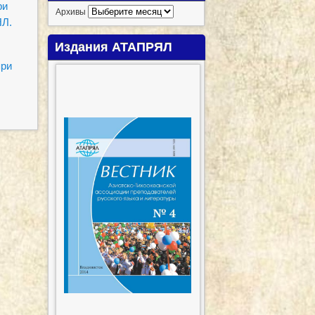
ри
Архивы
ЯЛ.
Издания АТАПРЯЛ
при