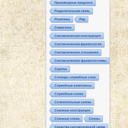
Производные предлоги
Разделительная связь
Релятивы
Ряд
Семантика
Синтаксическая конструкция
Синтаксическая фразеология
Синтаксические отношения
Синтаксические фразеологизмы
Скрепы
Словарь служебных слов
Служебные комплексы
Служебные слова
Сочинительные союзы
Союзные конструкции
Союзные слова
Союзы
Средства синтаксической связи