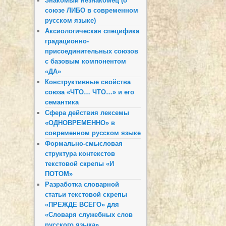
Знакомый незнакомец (о
союзе ЛИБО в современном
русском языке)
Аксиологическая специфика
градационно-
присоединительных союзов
с базовым компонентом
«ДА»
Конструктивные свойства
союза «ЧТО… ЧТО…» и его
семантика
Сфера действия лексемы
«ОДНОВРЕМЕННО» в
современном русском языке
Формально-смысловая
структура контекстов
текстовой скрепы «И
ПОТОМ»
Разработка словарной
статьи текстовой скрепы
«ПРЕЖДЕ ВСЕГО» для
«Словаря служебных слов
русского языка»