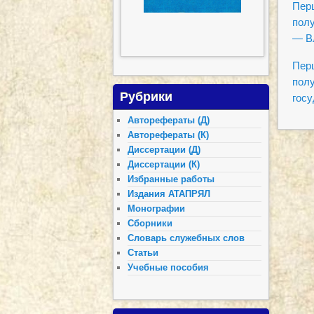
Перц
полу
— Вл
Перц
полу
Рубрики
госу
Авторефераты (Д)
Авторефераты (К)
Диссертации (Д)
Диссертации (К)
Избранные работы
Издания АТАПРЯЛ
Монографии
Сборники
Словарь служебных слов
Статьи
Учебные пособия