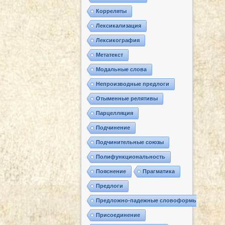
Корреляты
Лексикализация
Лексикография
Метатекст
Модальные слова
Непроизводные предлоги
Отыменные релятивы
Парцелляция
Подчинение
Подчинительные союзы
Полифункциональность
Пояснение
Прагматика
Предлоги
Предложно-падежные словоформы
Присоединение