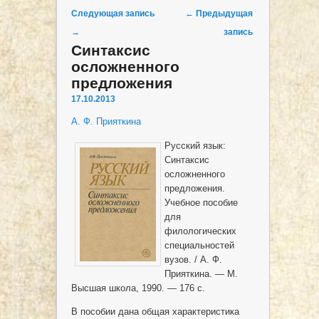
Post navigation
Следующая запись
←
Предыдущая
→
запись
Синтаксис
осложненного
предложения
17.10.2013
А. Ф. Прияткина
Русский язык:
Синтаксис
осложненного
предложения.
Учебное пособие
для
филологических
специальностей
вузов. / А. Ф.
Прияткина. — М.
Высшая школа, 1990. — 176 с.
В пособии дана общая характеристика