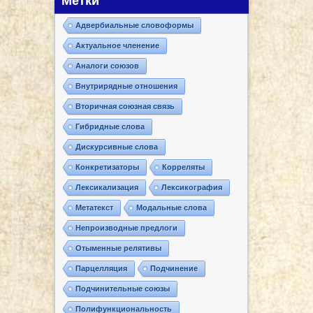
Метки
Адвербиальные словоформы
Актуальное членение
Аналоги союзов
Внутрирядные отношения
Вторичная союзная связь
Гибридные слова
Дискурсивные слова
Конкретизаторы
Корреляты
Лексикализация
Лексикография
Метатекст
Модальные слова
Непроизводные предлоги
Отыменные релятивы
Парцелляция
Подчинение
Подчинительные союзы
Полифункциональность