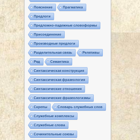
Пояснение
Прагматика
Предлоги
Предложно-падежные словоформы
Присоединение
Производные предлоги
Разделительная связь
Релятивы
Ряд
Семантика
Синтаксическая конструкция
Синтаксическая фразеология
Синтаксические отношения
Синтаксические фразеологизмы
Скрепы
Словарь служебных слов
Служебные комплексы
Служебные слова
Сочинительные союзы