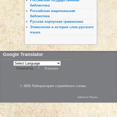
Российская государственная
библиотека
Российская национальная
библиотека
Русская корпусная грамматика
Этимология и история слов русского
языка
Google Translator
Powered by
Translate
© 2026
Лаборатория служебного слова
Admired Theme