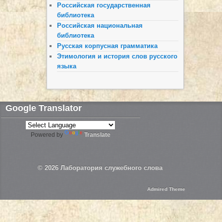
Российская государственная
библиотека
Российская национальная
библиотека
Русская корпусная грамматика
Этимология и история слов русского
языка
Google Translator
Powered by
Translate
© 2026
Лаборатория служебного слова
Admired Theme