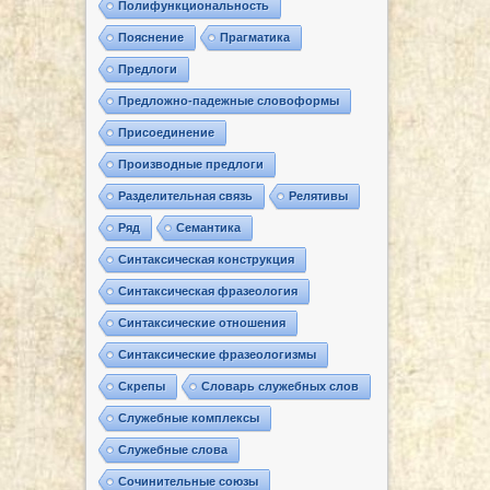
Полифункциональность
Пояснение
Прагматика
Предлоги
Предложно-падежные словоформы
Присоединение
Производные предлоги
Разделительная связь
Релятивы
Ряд
Семантика
Синтаксическая конструкция
Синтаксическая фразеология
Синтаксические отношения
Синтаксические фразеологизмы
Скрепы
Словарь служебных слов
Служебные комплексы
Служебные слова
Сочинительные союзы