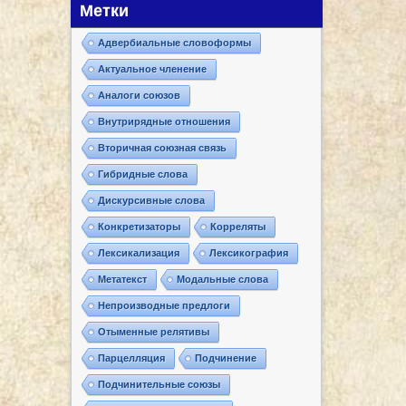
Метки
Адвербиальные словоформы
Актуальное членение
Аналоги союзов
Внутрирядные отношения
Вторичная союзная связь
Гибридные слова
Дискурсивные слова
Конкретизаторы
Корреляты
Лексикализация
Лексикография
Метатекст
Модальные слова
Непроизводные предлоги
Отыменные релятивы
Парцелляция
Подчинение
Подчинительные союзы