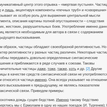
уникативный центр этого отрывка – «мертвая пустыня». Части
е
и
лишь
, акцентируя компоненты «печных труб» и «скворешни»
азывают их особую роль для выражения центральной мысли
мента, описания картины полной опустошенности – следствия
их, жестоких, разрушительных боев. Употребление именно дан
иц является необходимым для автора в связи с содержанием
дыдущего высказывания.
м образок, частицы обладают своеобразной релятивностью. Но
ктер релятивности у разных частиц различен. Некоторые части
собны передавать довольно определенные синтаксические
шения и приближаются в ряде случаев к союзам. Таковы
аничительные частицы
даже
,
тоже
,
также
,
хоть
и др.
[2]
Другие
ицы в качестве средств синтаксической связи не употребляются
и относится частица
именно
. Она всегда указывает на отношени
ого высказывания к предыдущему, не являясь показателем
аксической связи. Приведем примеры:
охот­ника дождь сущее бедствие.
Именно
такому бедствию
ерглись мы с Ермолаем в одну из наших поездок (И. Тургенев); 