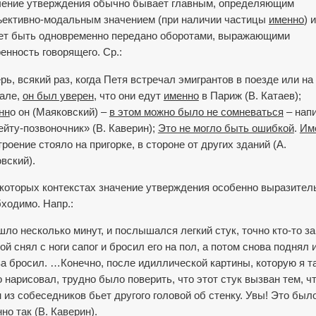
чение утверждения обычно бывает главным, определяющим
ъективно-модальным значением (при наличии частицы
именно
) и
ет быть одновременно передано оборотами, выражающими
енность говорящего. Ср.:
рь, всякий раз, когда Петя встречал эмигрантов в поезде или на
зале,
он был уверен
, что они едут
именно
в Париж (В. Катаев);
нн
о он (Маяковский) –
в этом можно было не сомневаться
– нап
йту-позвоночник» (В. Каверин);
Это не могло быть ошибкой
.
Им
троение стояло на пригорке, в стороне от других зданий (А.
вский).
которых контекстах значение утверждения особенно выра­зител
ходимо. Напр.:
ло несколько минут, и послышался легкий стук, точно кто-то за
ой снял с ноги сапог и бросил его на пол, а потом снова поднял 
а бросил. …Ко­нечно, после идиллической картины, которую я т
 нарисовал, трудно было поверить, что этот стук вызван тем, ч
 из собеседников бьет другого головой об стенку. Увы! Это был
нно
так (В. Каверин).