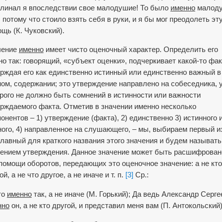
клинал я впоследствии свое малодушие! То было
именно
малоду
 потому что стоило взять себя в руки, и я бы мог преодо­леть эт
щь (К. Чуковский).
чение
именно
имеет чисто оценочный характер. Определить его
о так: говорящий, «субъект оценки», подчеркивает какой-то фак
рждая его как единственно истинный или един­ственно важный в
ом, содержании; это утверждение направле­но на собеседника, 
рого не должно быть сомнений в истинности или важности
рждаемого факта. Отметив в значении именно несколько
онентов – 1) утверждение (факта), 2) единственно 3) истинного 
ого, 4) направленное на слушающего, – мы, выбираем первый и
главный для краткого названия этого значения и будем называть
чением утверждения. Данное значение может быть расшифрован
помощи оборотов, передающих это оценочное значение: а не кто
ой, а не что другое, а не иначе и т. п.
[3]
Ср.:
то
именно
так, а не иначе (М. Горький); Да ведь Александр Серге
нно
он, а не кто другой, и представил меня вам (П. Антокольский)