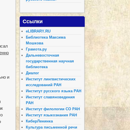
Ссылки
eLIBRARY.RU
Библиотека Максима
Мошкова
исал
Грамота.ру
енно
Дальневосточная
государственная научная
библиотека
Диалог
ьно и
Институт лингвистических
исследований РАН
Институт русского языка РАН
Институт славяноведения
и
РАН
ак
Институт филологии СО РАН
то
Институт языкознания РАН
о
КиберЛенинка
Культура письменной речи