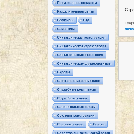
Производные предлоги
Стр
Разделительная связь
Релятивы
Ряд
Рубр
нача
Семантика
Синтаксическая конструкция
Синтаксическая фразеология
Синтаксические отношения
Синтаксические фразеологизмы
Скрепы
Словарь служебных слов
Служебные комплексы
Служебные слова
Сочинительные союзы
Союзные конструкции
Союзные слова
Союзы
Средства синтаксической связи