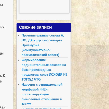
цы
Свежие записи
ных
Противительные союзы А,
НО, ДА в русских говорах
Приамурья
(коммуникативно-
цы
прагматический аспект)
Формирование
подчинительных союзов на
базе производных
предлогов: союз ИСХОДЯ ИЗ
. К
ТОГО(,) ЧТО
е
Наречия с отрицательной
морфемой «НЕ»,
прогнозирующие
смысловые отношения в
тексте
Как