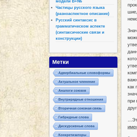
модели B+N6
про­
Частицы русского языка
шие,
(разноаспектное описание)
немо
Русский синтаксис в
грамматическом аспекте
Зна
(синтаксические связи и
можн
конструкции)
утве
данн
кото
Метки
утве
комп
Адвербиальные словоформы
важн
Актуальное членение
как 
Аналоги союзов
зна
Внутрирядные отношения
при 
друг
Вторичная союзная связь
Гибридные слова
…Э
Дискурсивные слова
име
Конкретизаторы