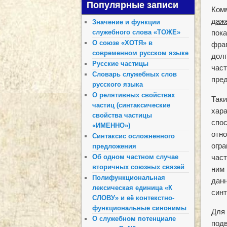
Популярные записи
Комм
даж
Значение и функции
пок
служебного слова «ТОЖЕ»
О союзе «ХОТЯ» в
фраг
современном русском языке
долг
Русские частицы
част
Словарь служебных слов
пре
русского языка
О релятивных свойствах
Таки
частиц (синтаксические
хара
свойства частицы
спо
«ИМЕННО»)
отно
Синтаксис осложненного
огр
предложения
част
Об одном частном случае
вторичных союзных связей
ним 
Полифункциональная
данн
лексическая единица «К
синт
СЛОВУ» и её контекстно-
функциональные синонимы
Для 
О служебном потенциале
подв