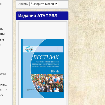
м
Архивы
Издания АТАПРЯЛ
е,
ицы –
рые
е
вели
чных
решни
ых