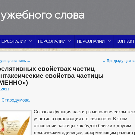
лужебного слова
ПЕРСОНАЛИИ
ПЕРСОНАЛИИ
ПЕРСОНАЛИИ
КОНТАК
 navigation
ующая запись
→
←
Предыдущая з
релятивных свойствах частиц
интаксические свойства частицы
МЕННО»)
.2013
. Стародумова
Союзная функция частиц в монологическом тек
участие в организации его связности. В этом
отношении частицы как будто близки к другим
лексическим единицам, оформляющим разного 