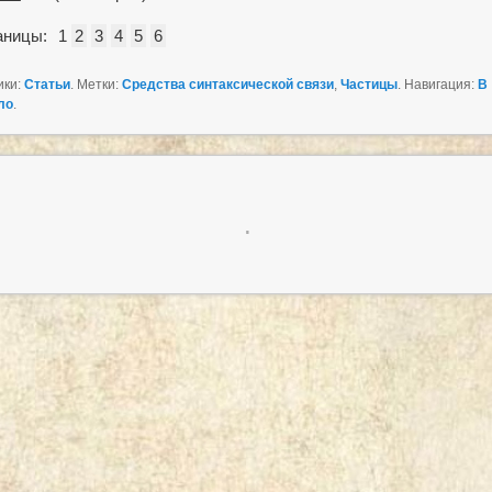
аницы:
1
2
3
4
5
6
ики:
Статьи
. Метки:
Средства синтаксической связи
,
Частицы
. Навигация:
В
ло
.
.