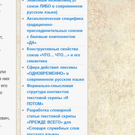
Знакомый незнакомец (о
­
союзе ЛИБО в современном
у
русском языке)
Аксиологическая специфика
градационно-
присоединительных союзов
с базовым компонентом
т,
«ДА»
Конструктивные свойства
у
союза «ЧТО… ЧТО…» и его
семантика
Сфера действия лексемы
или
«ОДНОВРЕМЕННО» в
з них
современном русском языке
 его
Формально-смысловая
структура контекстов
о
текстовой скрепы «И
ПОТОМ»
Разработка словарной
статьи текстовой скрепы
евич,
«ПРЕЖДЕ ВСЕГО» для
.
«Словаря служебных слов
русского языка»