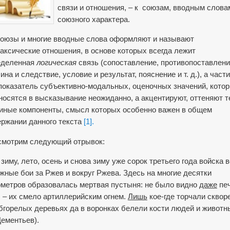
связи и отношения, – к союзам, вводным слова
союзного характера.
оюзы и многие вводные слова оформляют и назы­вают
аксические отношения, в основе которых всегда лежит
еделенная
логическая
связь (сопоставление, противопоставлени
ина и следствие, условие и результат, пояснение и т. д.), а част
показатель субъективно-модальных, оценочных значений, кото
носятся в высказыва­ние неожиданно, а акцентируют, оттеняют т
 иные компоненты, смысл которых особенно важен в общем
ржании данного текста
[1].
смотрим следующий отрывок:
зиму, лето, осень и снова зиму уже сорок третьего года войска 
жные бои за Ржев и вокруг Ржева. Здесь на многие десятки
метров обра­зовалась мертвая пустыня: не было видно
даже
пе
 – их смело артиллерийским огнем.
Лишь
кое-где торчали скво
бгорелых деревьях да в воронках белели кости людей и животн
Дементьев).