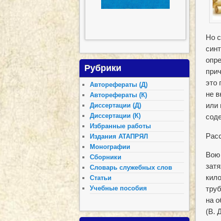
Но с
синт
опр
Рубрики
прич
это 
Авторефераты (Д)
не в
Авторефераты (К)
или
Диссертации (Д)
Диссертации (К)
соде
Избранные работы
Рас
Издания АТАПРЯЛ
Монографии
Вою 
Сборники
затя
Словарь служебных слов
кило
Статьи
труб
Учебные пособия
на о
(В. 