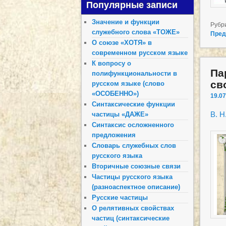
Популярные записи
Значение и функции
Рубр
служебного слова «ТОЖЕ»
Пред
О союзе «ХОТЯ» в
современном русском языке
К вопросу о
Па
полифункциональности в
св
русском языке (слово
«ОСОБЕННО»)
19.07
Синтаксические функции
В. Н
частицы «ДАЖЕ»
Синтаксис осложненного
предложения
Словарь служебных слов
русского языка
Вторичные союзные связи
Частицы русского языка
(разноаспектное описание)
Русские частицы
О релятивных свойствах
частиц (синтаксические