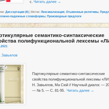
с.
Читать далее
→
ики:
Диссертации (К)
|
Метки:
Лексикализация
,
Отыменные релятивы
,
Предл
ложно-падежные словоформы
,
Производные предлоги
ртикулярные семантико-синтаксические
ойства полифункциональной лексемы «Л
.2021
. Завьялов
Партикулярные семантико-синтаксические
свойства полифункциональной лексемы «ЛИ»
Н. Завьялов, Ма Сюй // Научный диалог. — 2
— № 5. — С. 81-95.
Читать далее
→