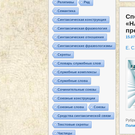
Релятивы
Ряд
Семантика
Сп
Синтаксическая конструкция
«Н
Синтаксическая фразеология
пр
15.07
Синтаксические отношения
Синтаксические фразеологизмы
Е. С
Скрепы
Словарь служебных слов
Служебные комплексы
Служебные слова
Сочинительные союзы
Союзные конструкции
Союзные слова
Союзы
Средства синтаксической связи
Рубр
Текстовые скрепы
Поли
Частицы