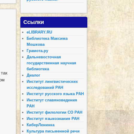
Ссылки
eLIBRARY.RU
Библиотека Максима
Мошкова
Грамота.ру
Дальневосточная
государственная научная
библиотека
 так
Диалог
ом
Институт лингвистических
исследований РАН
Институт русского языка РАН
Институт славяноведения
РАН
Институт филологии СО РАН
Институт языкознания РАН
КиберЛенинка
Культура письменной речи