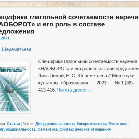
ецифика глагольной сочетаемости наречи
АОБОРОТ» и его роль в составе
едложения
.2021
. Шереметьева
Специфика глагольной сочетаемости наречия
«НАОБОРОТ» и его роль в составе предложен
Линь Лимэй, Е. С. Шереметьева // Мир науки,
культуры, образования. — 2021. — № 1 (86). 
413-416.
Читать далее
→
ики:
Статьи
|
Метки:
Дискурсивные слова
,
Конкретизаторы
,
Метатекст
,
функциональность
,
Семантика
,
Синтаксические отношения