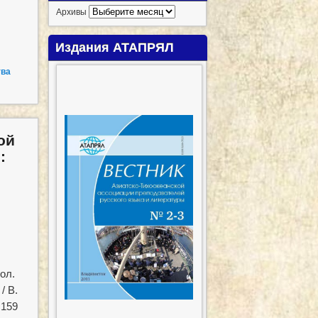
Архивы
Издания АТАПРЯЛ
тва
ой
:
ол.
/ В.
 159