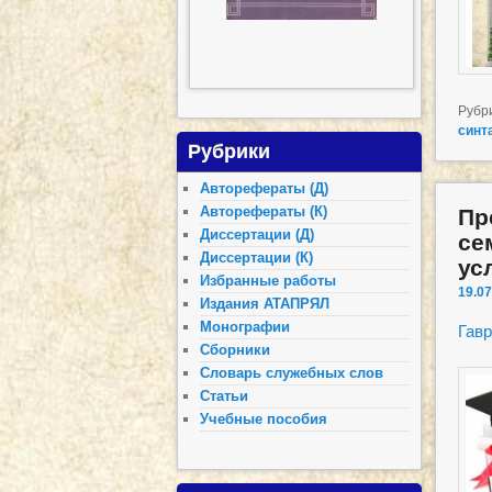
Рубр
синт
Рубрики
Авторефераты (Д)
Авторефераты (К)
Пр
Диссертации (Д)
се
Диссертации (К)
ус
Избранные работы
19.07
Издания АТАПРЯЛ
Монографии
Гавр
Сборники
Словарь служебных слов
Статьи
Учебные пособия