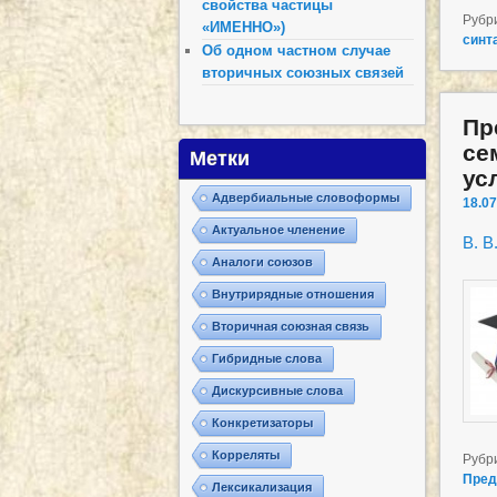
свойства частицы
Рубр
«ИМЕННО»)
синт
Об одном частном случае
вторичных союзных связей
Пр
се
Метки
ус
Адвербиальные словоформы
18.07
Актуальное членение
В. В
Аналоги союзов
Внутрирядные отношения
Вторичная союзная связь
Гибридные слова
Дискурсивные слова
Конкретизаторы
Корреляты
Рубр
Пред
Лексикализация