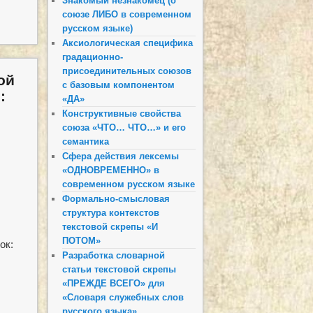
Знакомый незнакомец (о
союзе ЛИБО в современном
русском языке)
Аксиологическая специфика
градационно-
присоединительных союзов
ой
с базовым компонентом
:
«ДА»
Конструктивные свойства
союза «ЧТО… ЧТО…» и его
семантика
Сфера действия лексемы
«ОДНОВРЕМЕННО» в
современном русском языке
Формально-смысловая
структура контекстов
текстовой скрепы «И
ПОТОМ»
ок:
Разработка словарной
статьи текстовой скрепы
«ПРЕЖДЕ ВСЕГО» для
«Словаря служебных слов
русского языка»