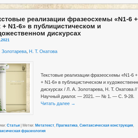
кстовые реализации фразеосхемы «N1-6 +
к + N1-6» в публицистическом и
дожественном дискурсах
.2021
. Золотарева
,
Н. Т. Окатова
Текстовые реализации фразеосхемы «N1-6 +
+ N1-6» в публицистическом и художественн
дискурсах / Л. А. Золотарева, Н. Т. Окатова //
Научный диалог. — 2021. — № 1. — С. 9-28.
Читать далее
→
ики:
Статьи
|
Метки:
Метатекст
,
Прагматика
,
Синтаксическая конструкция
,
аксическая фразеология