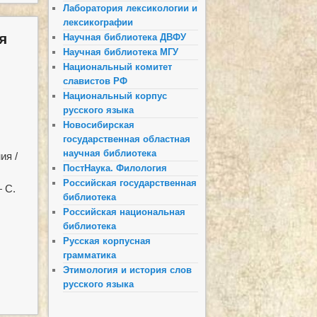
Лаборатория лексикологии и
лексикографии
я
Научная библиотека ДВФУ
Научная библиотека МГУ
Национальный комитет
славистов РФ
Национальный корпус
русского языка
Новосибирская
государственная областная
научная библиотека
ия /
ПостНаука. Филология
Российская государственная
— С.
библиотека
Российская национальная
библиотека
Русская корпусная
грамматика
Этимология и история слов
русского языка