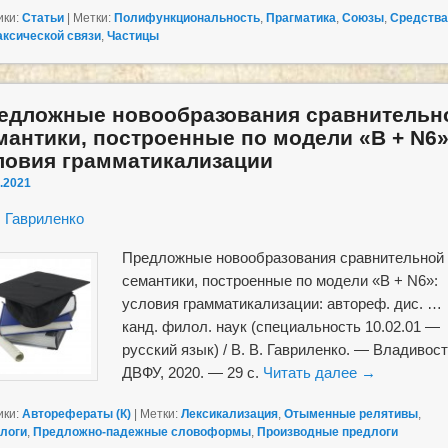
ики:
Статьи
|
Метки:
Полифункциональность
,
Прагматика
,
Союзы
,
Средства
аксической связи
,
Частицы
едложные новообразования сравнительн
мантики, построенные по модели «В + N6»
ловия грамматикализации
.2021
. Гавриленко
Предложные новообразования сравнительной
семантики, построенные по модели «В + N6»:
условия грамматикализации: автореф. дис. …
канд. филол. наук (специальность 10.02.01 —
русский язык) / В. В. Гавриленко. — Владивост
ДВФУ, 2020. — 29 с.
Читать далее
→
ики:
Авторефераты (К)
|
Метки:
Лексикализация
,
Отыменные релятивы
,
логи
,
Предложно-падежные словоформы
,
Производные предлоги