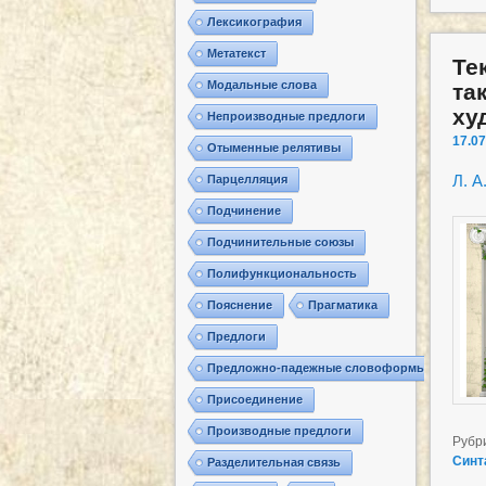
Лексикография
Метатекст
Те
Модальные слова
та
ху
Непроизводные предлоги
17.07
Отыменные релятивы
Л. А
Парцелляция
Подчинение
Подчинительные союзы
Полифункциональность
Пояснение
Прагматика
Предлоги
Предложно-падежные словоформы
Присоединение
Производные предлоги
Рубр
Синт
Разделительная связь