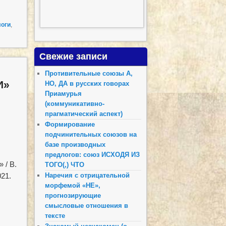
оги
,
Свежие записи
Противительные союзы А,
И»
НО, ДА в русских говорах
Приамурья
(коммуникативно-
прагматический аспект)
Формирование
подчинительных союзов на
базе производных
предлогов: союз ИСХОДЯ ИЗ
 / В.
ТОГО(,) ЧТО
Наречия с отрицательной
021.
морфемой «НЕ»,
прогнозирующие
смысловые отношения в
тексте