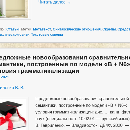
Читать далее
→
ики:
Статьи
|
Метки:
Метатекст
,
Синтаксические отношения
,
Скрепы
,
Средс
аксической связи
,
Текстовые скрепы
едложные новообразования сравнительн
мантики, построенные по модели «В + N6»
ловия грамматикализации
.2021
иленко В. В.
Предложные новообразования сравнительной
семантики, построенные по модели «В + N6»:
условия грамматикализации: дис. … канд. фил
наук (специальность 10.02.01 — русский язык) 
В. Гавриленко. — Владивосток: ДВФУ, 2020. —