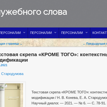
лужебного слова
ПЕРСОНАЛИИ
ПЕРСОНАЛИИ
ПЕРСОНАЛИИ
КОНТАК
vigation
ая страница
→
←
Предыдущая с
кстовая скрепа «КРОМЕ ТОГО»: контекстн
дификации
.2021
. Стародумова
Текстовая скрепа «КРОМЕ ТОГО»: контекст
модификации / Н. В. Конева, Е. А. Стародумов
Научный диалог. — 2021. — № 6. — С. 78-91.