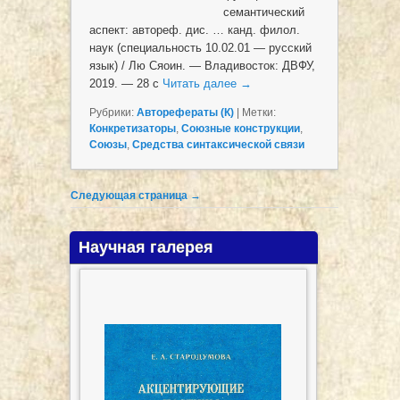
семантический
аспект: автореф. дис. … канд. филол.
наук (специальность 10.02.01 — русский
язык) / Лю Сяоин. — Владивосток: ДВФУ,
2019. — 28 с
Читать далее
→
Рубрики:
Авторефераты (К)
|
Метки:
Конкретизаторы
,
Союзные конструкции
,
Союзы
,
Средства синтаксической связи
Post navigation
Следующая страница
→
Научная галерея