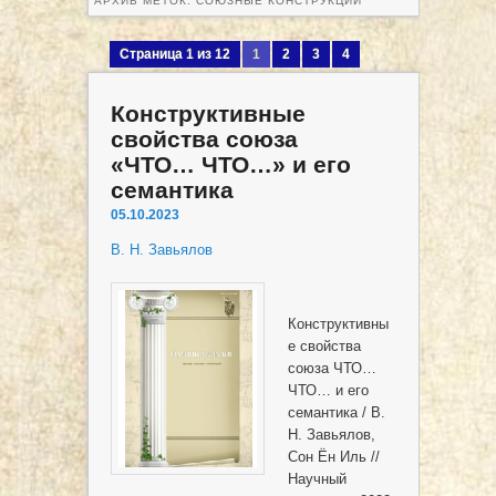
АРХИВ МЕТОК:
СОЮЗНЫЕ КОНСТРУКЦИИ
Страница 1 из 12
1
2
3
4
След. ›
Последняя »
Конструктивные
свойства союза
«ЧТО… ЧТО…» и его
семантика
05.10.2023
В. Н. Завьялов
Конструктивны
е свойства
союза ЧТО…
ЧТО… и его
семантика / В.
Н. Завьялов,
Сон Ён Иль //
Научный