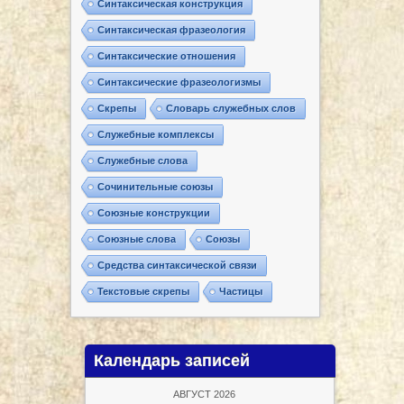
Синтаксическая конструкция
Синтаксическая фразеология
Синтаксические отношения
Синтаксические фразеологизмы
Скрепы
Словарь служебных слов
Служебные комплексы
Служебные слова
Сочинительные союзы
Союзные конструкции
Союзные слова
Союзы
Средства синтаксической связи
Текстовые скрепы
Частицы
Календарь записей
АВГУСТ 2026