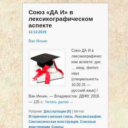
Союз «ДА И» в
лексикографическом
аспекте
12.12.2019
Ван Инъин
Союз ДА И в
лексикографичес
ком аспекте: дис.
… канд. филол.
наук
(специальность
10.02.01 —
русский язык) /
Ван Инъин. — Владивосток: ДВФУ, 2019.
— 125 с.
Читать далее
→
Рубрики:
Диссертации (К)
|
Метки:
Вторичная союзная связь
,
Лексикография
,
Синтаксическая конструкция
,
Союзные
конструкции
,
Союзы