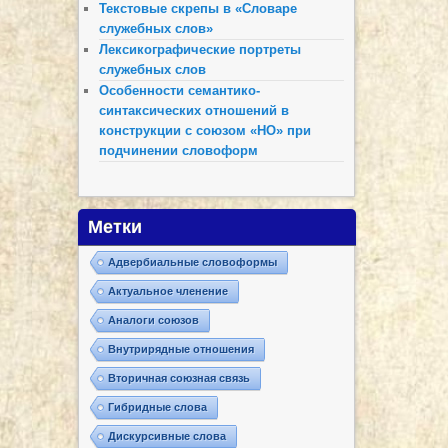
Текстовые скрепы в «Словаре
служебных слов»
Лексикографические портреты
служебных слов
Особенности семантико-
синтаксических отношений в
конструкции с союзом «НО» при
подчинении словоформ
Метки
Адвербиальные словоформы
Актуальное членение
Аналоги союзов
Внутрирядные отношения
Вторичная союзная связь
Гибридные слова
Дискурсивные слова