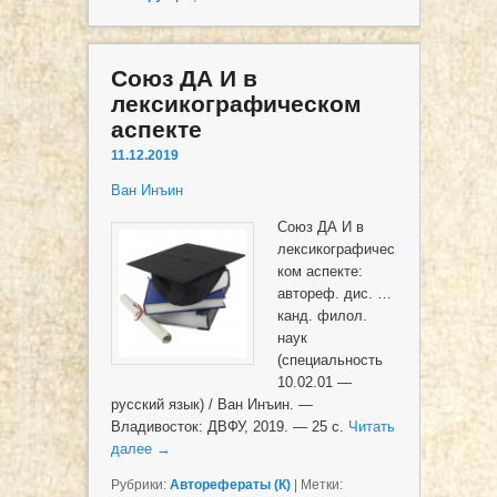
Союз ДА И в
лексикографическом
аспекте
11.12.2019
Ван Инъин
Союз ДА И в
лексикографичес
ком аспекте:
автореф. дис. …
канд. филол.
наук
(специальность
10.02.01 —
русский язык) / Ван Инъин. —
Владивосток: ДВФУ, 2019. — 25 с.
Читать
далее
→
Рубрики:
Авторефераты (К)
|
Метки: