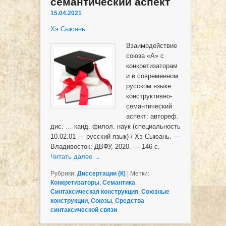
семантический аспект
15.04.2021
Хэ Сыюань
Взаимодействие
союза «А» с
конкретизаторам
и в современном
русском языке:
конструктивно-
семантический
аспект: автореф.
дис. … канд. филол. наук (специальность
10.02.01 — русский язык) / Хэ Сыюань. —
Владивосток: ДВФУ, 2020. — 146 с.
Читать далее
→
Рубрики:
Диссертации (К)
|
Метки:
Конкретизаторы
,
Семантика
,
Синтаксическая конструкция
,
Союзные
конструкции
,
Союзы
,
Средства
синтаксической связи