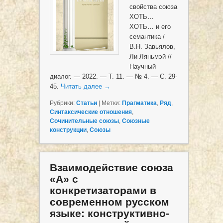
свойства союза
ХОТЬ…
ХОТЬ… и его
семантика /
В.Н. Завьялов,
Ли Ляньмэй //
Научный
диалог. — 2022. — Т. 11. — № 4. — С. 29-
45.
Читать далее
→
Рубрики:
Статьи
|
Метки:
Прагматика
,
Ряд
,
Синтаксические отношения
,
Сочинительные союзы
,
Союзные
конструкции
,
Союзы
Взаимодействие союза
«А» с
конкретизаторами в
современном русском
языке: конструктивно-