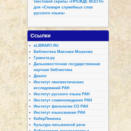
текстовой скрепы «ПРЕЖДЕ ВСЕГО»
для «Словаря служебных слов
русского языка»
Ссылки
eLIBRARY.RU
Библиотека Максима Мошкова
Грамота.ру
Дальневосточная государственная
научная библиотека
Диалог
Институт лингвистических
исследований РАН
Институт русского языка РАН
Институт славяноведения РАН
Институт филологии СО РАН
Институт языкознания РАН
КиберЛенинка
Культура письменной речи
Лаборатория лексикологии и