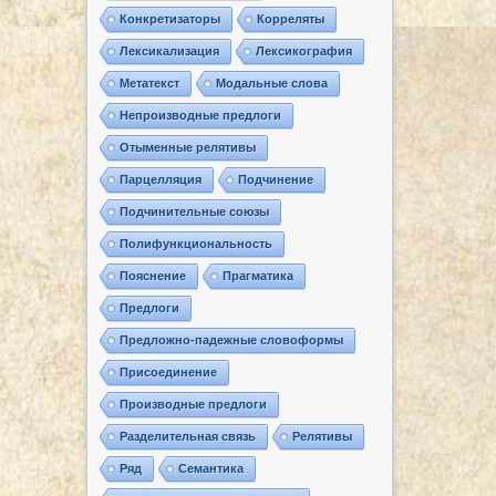
Конкретизаторы
Корреляты
Лексикализация
Лексикография
Метатекст
Модальные слова
Непроизводные предлоги
Отыменные релятивы
Парцелляция
Подчинение
Подчинительные союзы
Полифункциональность
Пояснение
Прагматика
Предлоги
Предложно-падежные словоформы
Присоединение
Производные предлоги
Разделительная связь
Релятивы
Ряд
Семантика