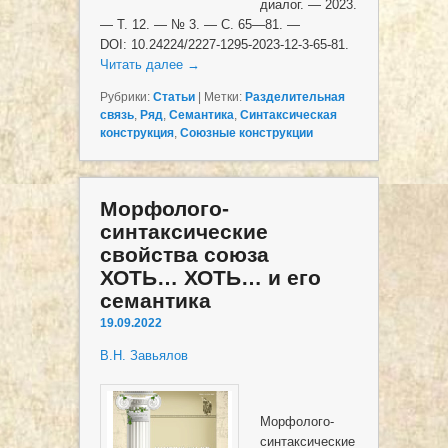
диалог. — 2023.
— Т. 12. — № 3. — С. 65—81. —
DOI: 10.24224/2227-1295-2023-12-3-65-81.
Читать далее
→
Рубрики:
Статьи
|
Метки:
Разделительная
связь
,
Ряд
,
Семантика
,
Синтаксическая
конструкция
,
Союзные конструкции
Морфолого-
синтаксические
свойства союза
ХОТЬ… ХОТЬ… и его
семантика
19.09.2022
В.Н. Завьялов
Морфолого-
синтаксические